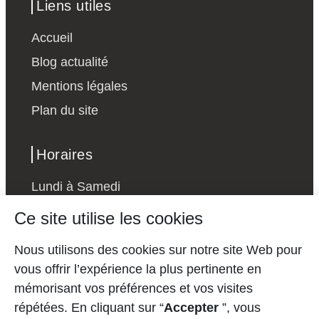
Liens utiles
Accueil
Blog actualité
Mentions légales
Plan du site
Horaires
Lundi à Samedi
24h sur 24
Ce site utilise les cookies
Dimanche - Sur demande
Nous utilisons des cookies sur notre site Web pour
vous offrir l’expérience la plus pertinente en
Nous contacter
mémorisant vos préférences et vos visites
répétées. En cliquant sur “
Accepter
”, vous
bremakeys@yahoo.com