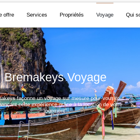
e offre
Services
Propriétés
Voyage
Qui 
Bremakeys Voyage
akeys façonne un voyage sur mesure pour vous tout
nançant cette expérience grâce à la location de votre
logement”