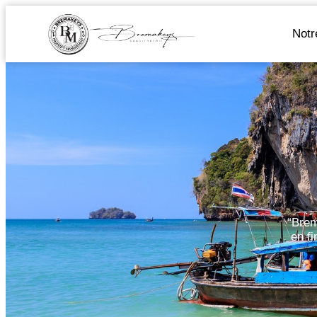
Notr
“Brem
en fi